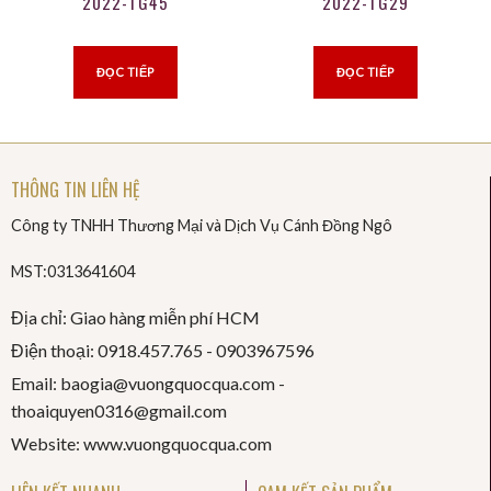
2022-TG45
2022-TG29
ĐỌC TIẾP
ĐỌC TIẾP
THÔNG TIN LIÊN HỆ
Công ty TNHH Thương Mại và Dịch Vụ Cánh Đồng Ngô
MST:0313641604
Địa chỉ: Giao hàng miễn phí HCM
Điện thoại: 0918.457.765 -
0903967596
Email: baogia@vuongquocqua.com -
thoaiquyen
0316@gmail.com
Website: www.vuongquocqua.com