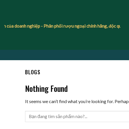
Skip
to
content
ch của doanh nghiệp -
Phân phối rượu ngoại chính hãng, độc quyền
BLOGS
Nothing Found
It seems we can’t find what you’re looking for. Perhap