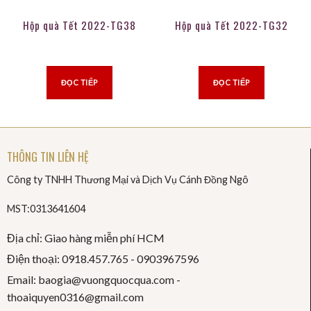
Hộp quà Tết 2022-TG38
Hộp quà Tết 2022-TG32
ĐỌC TIẾP
ĐỌC TIẾP
THÔNG TIN LIÊN HỆ
Công ty TNHH Thương Mại và Dịch Vụ Cánh Đồng Ngô
MST:0313641604
Địa chỉ: Giao hàng miễn phí HCM
Điện thoại: 0918.457.765 -
0903967596
Email: baogia@vuongquocqua.com -
thoaiquyen
0316@gmail.com