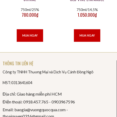
750ml/25%
750ml/14,5%
780.000
₫
1.050.000
₫
MUA NGAY
MUA NGAY
THÔNG TIN LIÊN HỆ
Công ty TNHH Thương Mại và Dịch Vụ Cánh Đồng Ngô
MST:0313641604
Địa chỉ: Giao hàng miễn phí HCM
Điện thoại: 0918.457.765 -
0903967596
Email: baogia@vuongquocqua.com -
thoaiquyen
0316@gmail.com