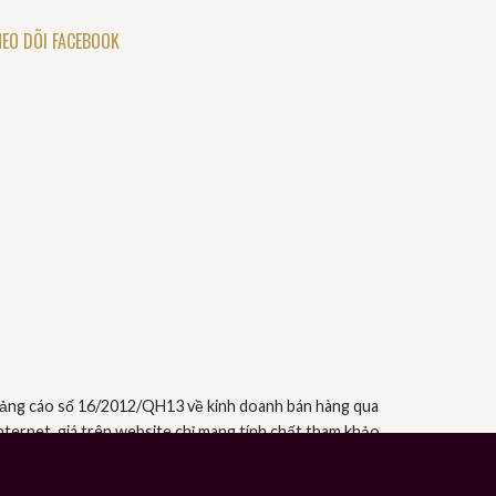
EO DÕI FACEBOOK
uảng cáo số 16/2012/QH13 về kinh doanh bán hàng qua
ernet, giá trên website chỉ mang tính chất tham khảo.
c đến cửa hàng của chúng tôi để được tư vấn trực tiếp.