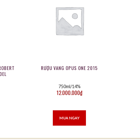
ROBERT
RƯỢU VANG OPUS ONE 2015
DEL
750ml/14%
12.000.000
₫
MUA NGAY