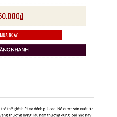
350.000
₫
NET SAUVIGNON số lượng
MUA NGAY
HÀNG NHANH
trê thế giới biết và đánh giá cao. Nó được sản xuất từ
u vang thương hạng, lâu năm thường dùng loại nho này