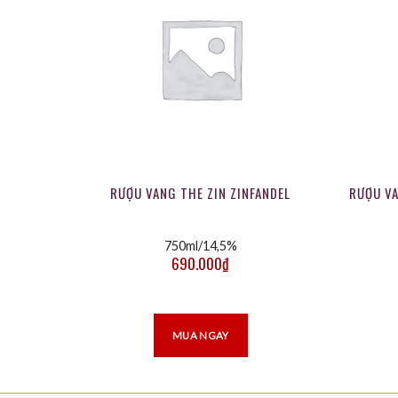
RƯỢU VANG THE ZIN ZINFANDEL
RƯỢU V
750ml/14,5%
690.000
₫
MUA NGAY