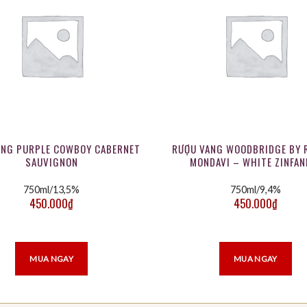
ANG PURPLE COWBOY CABERNET
RƯỢU VANG WOODBRIDGE BY 
SAUVIGNON
MONDAVI – WHITE ZINFAN
750ml/13,5%
750ml/9,4%
450.000
₫
450.000
₫
MUA NGAY
MUA NGAY