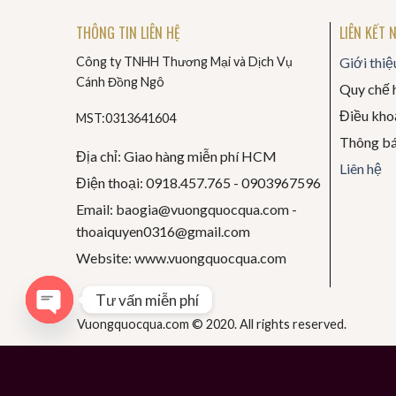
THÔNG TIN LIÊN HỆ
LIÊN KẾT 
Công ty TNHH Thương Mại và Dịch Vụ
Giới thiệ
Cánh Đồng Ngô
Quy chế 
Điều khoả
MST:0313641604
Thông b
Địa chỉ: Giao hàng miễn phí HCM
Liên hệ
Điện thoại: 0918.457.765 -
0903967596
Email: baogia@vuongquocqua.com -
thoaiquyen
0316@gmail.com
Website: www.vuongquocqua.com
Tư vấn miễn phí
Vuongquocqua.com © 2020. All rights reserved.
OPEN
CHATY