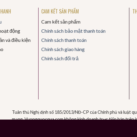
NHANH
CAM KẾT SẢN PHẨM
TH
u
Cam kết sản phẩm
hoạt động
Chính sách bảo mật thanh toán
n và điều kiện
Chính sách thanh toán
áo
Chính sách giao hàng
Chính sách đổi trả
Tuân thủ Nghị định số 185/2013/NĐ-CP của Chính phủ và luật q
mạng. Vuongquocqua.com không kinh doanh trực tiếp bán trên int
Quý khách có nhu cầu xin liên hệ số điện thoại 0918.457.765 hoặ