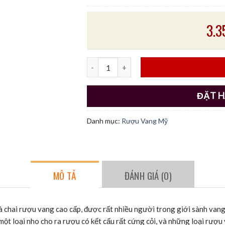
3.
RƯỢU VANG CAYMUS VINEYARDS CABER
ĐẶT 
Danh mục:
Rượu Vang Mỹ
MÔ TẢ
ĐÁNH GIÁ (0)
à chai rượu vang cao cấp, được rất nhiều người trong giới sành vang 
ột loại nho cho ra rượu có kết cấu rất cứng cỏi, và những loại rượ