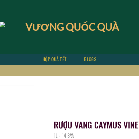
độc quyền
HỘP QUÀ TẾT
BLOGS
RƯỢU VANG CAYMUS VINE
1L
-
14,8%