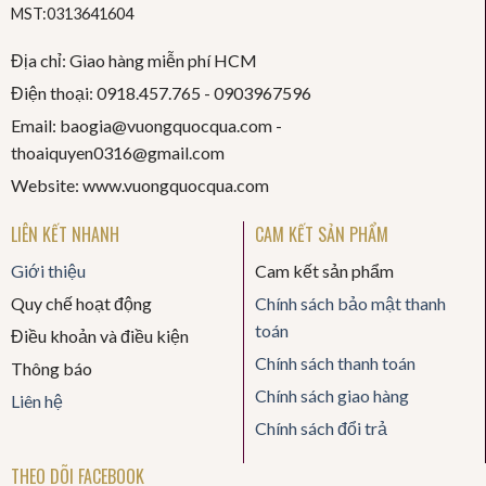
MST:0313641604
Địa chỉ: Giao hàng miễn phí HCM
Điện thoại: 0918.457.765 -
0903967596
Email: baogia@vuongquocqua.com -
thoaiquyen
0316@gmail.com
Website: www.vuongquocqua.com
LIÊN KẾT NHANH
CAM KẾT SẢN PHẨM
Giới thiệu
Cam kết sản phẩm
Quy chế hoạt động
Chính sách bảo mật thanh
toán
Điều khoản và điều kiện
Chính sách thanh toán
Thông báo
Chính sách giao hàng
Liên hệ
Chính sách đổi trả
THEO DÕI FACEBOOK