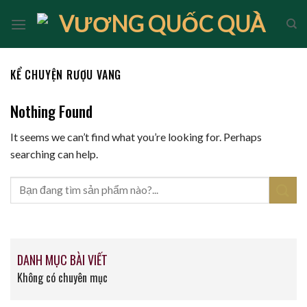
Skip
to
content
KỂ CHUYỆN RƯỢU VANG
Nothing Found
It seems we can’t find what you’re looking for. Perhaps
searching can help.
DANH MỤC BÀI VIẾT
Không có chuyên mục