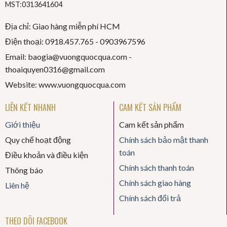
MST:0313641604
Địa chỉ: Giao hàng miễn phí HCM
Điện thoại: 0918.457.765 -
0903967596
Email: baogia@vuongquocqua.com -
thoaiquyen
0316@gmail.com
Website: www.vuongquocqua.com
LIÊN KẾT NHANH
CAM KẾT SẢN PHẨM
Giới thiệu
Cam kết sản phẩm
Quy chế hoạt động
Chính sách bảo mật thanh
toán
Điều khoản và điều kiện
Chính sách thanh toán
Thông báo
Chính sách giao hàng
Liên hệ
Chính sách đổi trả
THEO DÕI FACEBOOK