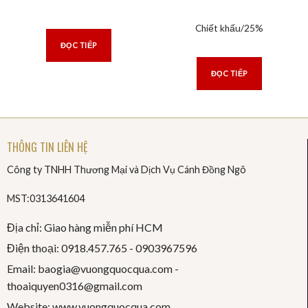
Chiết khấu/25%
ĐỌC TIẾP
ĐỌC TIẾP
THÔNG TIN LIÊN HỆ
Công ty TNHH Thương Mại và Dịch Vụ Cánh Đồng Ngô
MST:0313641604
Địa chỉ: Giao hàng miễn phí HCM
Điện thoại: 0918.457.765 -
0903967596
Email: baogia@vuongquocqua.com -
thoaiquyen
0316@gmail.com
Website: www.vuongquocqua.com