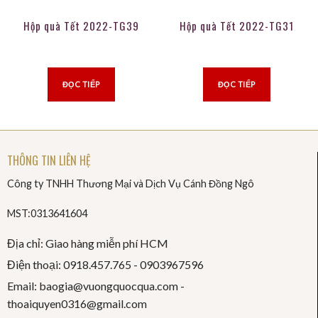
Hộp quà Tết 2022-TG39
Hộp quà Tết 2022-TG31
ĐỌC TIẾP
ĐỌC TIẾP
THÔNG TIN LIÊN HỆ
Công ty TNHH Thương Mại và Dịch Vụ Cánh Đồng Ngô
MST:0313641604
Địa chỉ: Giao hàng miễn phí HCM
Điện thoại: 0918.457.765 -
0903967596
Email: baogia@vuongquocqua.com -
thoaiquyen
0316@gmail.com