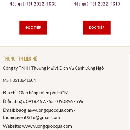
Hộp quà Tết 2022-TG30
Hộp quà Tết 2022-TG10
ĐỌC TIẾP
ĐỌC TIẾP
THÔNG TIN LIÊN HỆ
Công ty TNHH Thương Mại và Dịch Vụ Cánh Đồng Ngô
MST:0313641604
Địa chỉ: Giao hàng miễn phí HCM
Điện thoại: 0918.457.765 -
0903967596
Email: baogia@vuongquocqua.com -
thoaiquyen
0316@gmail.com
Website: www.vuongquocqua.com