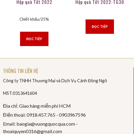
Hộp quà Tết 2022
Hộp quà Tết 2022-TG30
Chiết khấu/25%
ĐỌC TIẾP
ĐỌC TIẾP
THÔNG TIN LIÊN HỆ
Công ty TNHH Thương Mại và Dịch Vụ Cánh Đồng Ngô
MST:0313641604
Địa chỉ: Giao hàng miễn phí HCM
Điện thoại: 0918.457.765 -
0903967596
Email: baogia@vuongquocqua.com -
thoaiquyen
0316@gmail.com