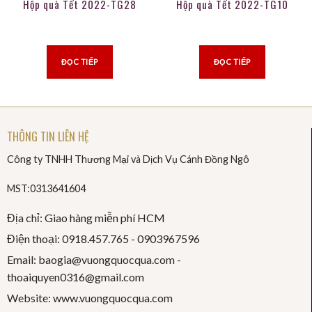
Hộp quà Tết 2022-TG28
Hộp quà Tết 2022-TG10
ĐỌC TIẾP
ĐỌC TIẾP
THÔNG TIN LIÊN HỆ
Công ty TNHH Thương Mại và Dịch Vụ Cánh Đồng Ngô
MST:0313641604
Địa chỉ: Giao hàng miễn phí HCM
Điện thoại: 0918.457.765 -
0903967596
Email: baogia@vuongquocqua.com -
thoaiquyen
0316@gmail.com
Website: www.vuongquocqua.com