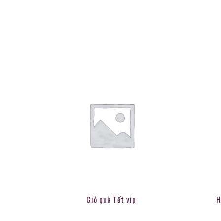
Giỏ quà Tết vip
H