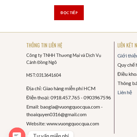
ĐỌC TIẾP
THÔNG TIN LIÊN HỆ
LIÊN KẾT 
Công ty TNHH Thương Mại và Dịch Vụ
Giới thiệ
Cánh Đồng Ngô
Quy chế 
Điều khoả
MST:0313641604
Thông b
Địa chỉ: Giao hàng miễn phí HCM
Liên hệ
Điện thoại: 0918.457.765 -
0903967596
Email: baogia@vuongquocqua.com -
thoaiquyen
0316@gmail.com
Website: www.vuongquocqua.com
Tư vấn miễn phí