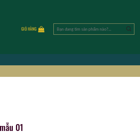
Tìm
GIỎ HÀNG
kiếm:
 mẫu 01