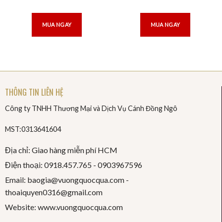
MUA NGAY
MUA NGAY
THÔNG TIN LIÊN HỆ
Công ty TNHH Thương Mại và Dịch Vụ Cánh Đồng Ngô
MST:0313641604
Địa chỉ: Giao hàng miễn phí HCM
Điện thoại: 0918.457.765 -
0903967596
Email: baogia@vuongquocqua.com -
thoaiquyen
0316@gmail.com
Website: www.vuongquocqua.com