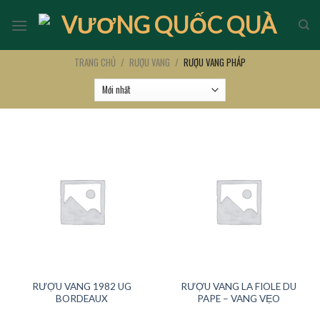
Skip
to
content
TRANG CHỦ
/
RƯỢU VANG
/
RƯỢU VANG PHÁP
RƯỢU VANG 1982 UG
RƯỢU VANG LA FIOLE DU
BORDEAUX
PAPE – VANG VẸO